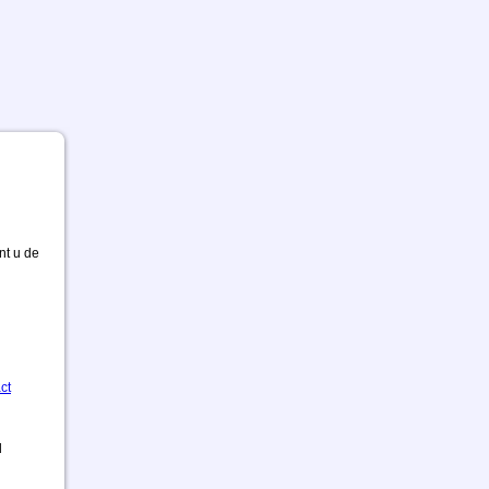
nt u de
ct
d